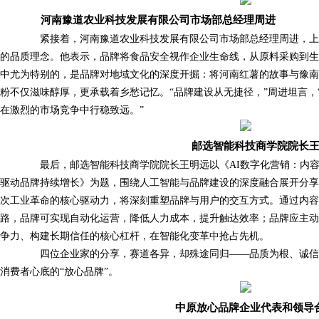
河南豫道农业科技发展有限公司市场部总经理周进
紧接着，河南豫道农业科技发展有限公司市场部总经理周进，上
的品质理念。他表示，品牌将食品安全视作企业生命线，从原料采购到
中尤为特别的，是品牌对地域文化的深度开掘：将河南红薯的故事与豫
粉不仅滋味醇厚，更承载着乡愁记忆。“品牌建设从无捷径，”周进坦言，
在激烈的市场竞争中行稳致远。”
邮选智能科技商学院院长
最后，邮选智能科技商学院院长王明远以《AI数字化营销：内容×
驱动品牌持续增长》为题，围绕人工智能与品牌建设的深度融合展开分享
次工业革命的核心驱动力，将深刻重塑品牌与用户的交互方式。通过内
路，品牌可实现自动化运营，降低人力成本，提升触达效率；品牌应主动
争力、构建长期信任的核心杠杆，在智能化变革中抢占先机。
四位企业家的分享，赛道各异，却殊途同归——品质为根、诚信
消费者心底的“放心品牌”。
中原放心品牌企业代表和领导