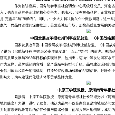
作为首讲嘉宾，国务院参事室社会调查中心高级研究员、河南省
入，他直言品牌是企业的核心竞争力。他表示，没有响亮品牌，企业就
是“定盘星”与“压舱石”。同时，中央大力解决拖欠企业账款问题，这一
底气，而品牌管理的深度推进，是营造诚信市场、加快高质量发展的关键
中国发展改革报社期刊事业部总监、《中国战略新
国家发展改革委·中国发展改革报社期刊事业部总监、《中国战略
了题为《启航新征程 中国经济高质量发展“十五五”展望》的演讲。围绕
济高质量发展与2035年目标的实现路径。他指出，迈向中等发达国家水
作为支撑。品牌崛起的背后，是产业结构转型与升级。品牌建设必须扎
会信用体系和联合惩戒机制，打造经得起市场检验的品牌信誉。呼吁企
影响力，为构建现代化经济体系贡献品牌力量。
中原工学院教授、原河南青年报
紧接着，中原工学院教授、原河南青年报社社长郑迎光以《河南
地的蝶变》为题，进行了发言。他认为品牌不仅是商品更是地域经济与
力到胖东来现象背后的信任价值与情绪价值，他深入浅出地例证，成功的