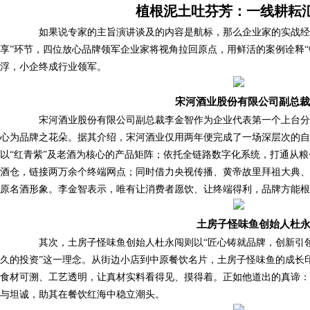
植根泥土吐芬芳：一线耕耘
如果说专家的主旨演讲谈及的内容是航标，那么企业家的实战经验
享”环节，四位放心品牌领军企业家将视角拉回原点，用鲜活的案例诠释“
浮，小企终成行业领军。
宋河酒业股份有限公司副总裁
宋河酒业股份有限公司副总裁李金智作为企业代表第一个上台分
心为品牌之花朵。据其介绍，宋河酒业仅用两年便完成了一场深层次的自
以“红青紫”及老酒为核心的产品矩阵；依托全链路数字化系统，打通从
酒仓，链接两万余个终端网点；同时借力央视传播、黄帝故里拜祖大典
原名酒形象。李金智表示，唯有让消费者愿饮、让终端得利，品牌方能根
土房子怪味鱼创始人杜
其次，土房子怪味鱼创始人杜永闯则以“匠心铸就品牌，创新引领
久的投资”这一理念。从街边小店到中原餐饮名片，土房子怪味鱼的成长
食材可溯、工艺透明，让真材实料看得见、摸得着。正如他道出的真谛：
与坦诚，助其在餐饮红海中稳立潮头。