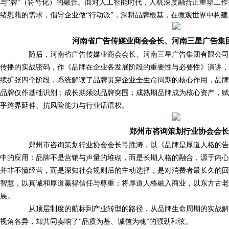
与“牌”（符号化）的融合。面对人工智能时代，人机深度融合正重塑工
绪慰藉的需求，倡导企业做“行动派”，深耕品牌根基，在微观世界中构
河南省广告传媒业商会会长、河南三星广告集
随后，河南省广告传媒业商会会长、河南三星广告集团有限公司
传播的实战密码，作《品牌在企业各发展阶段的重要性与必要性》演讲
续扩张四个阶段，系统解读了品牌贯穿企业全生命周期的核心作用，品
品牌仅作基础识别；成长期须以品牌突围；成熟期品牌成为核心资产，
乎跨界延伸、抗风险能力与行业话语权。
郑州市咨询策划行业协会会长
郑州市咨询策划行业协会会长弓胜涛，以《品牌是厚道人格的告
中的应用：品牌不是营销与声量的堆砌，而是长期人格的融合，源于内
并非不懂经营，而是深知社会规则后的主动选择，是对消费者最长久的
智慧，以真诚和厚道赢得信任与尊重；将厚道人格融入商业，以东方古老
展。
从顶层制度的航标到产业转型的路径，从品牌生命周期的实战解
视角各异，却共同奏响了“品质为基、诚信为魂”的强劲和弦。