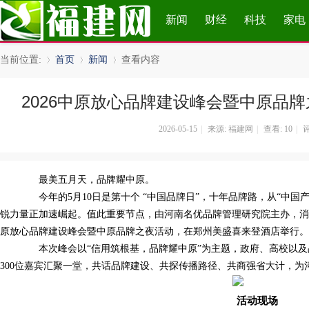
新闻
财经
科技
家电
当前位置:
首页
新闻
查看内容
2026中原放心品牌建设峰会暨中原品
»
›
›
2026-05-15
|
来源: 福建网
|
查看:
10
|
评
最美五月天，品牌耀中原。
今年的5月10日是第十个 “中国品牌日”，十年品牌路，从“中国产
锐力量正加速崛起。值此重要节点，由河南名优品牌管理研究院主办，
原放心品牌建设峰会暨中原品牌之夜活动，在郑州美盛喜来登酒店举行。
本次峰会以“信用筑根基，品牌耀中原”为主题，政府、高校以及品
300位嘉宾汇聚一堂，共话品牌建设、共探传播路径、共商强省大计，为
活动现场