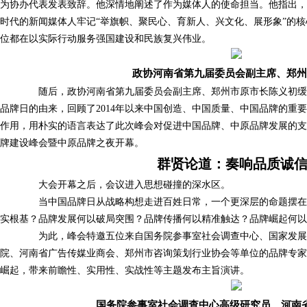
为协办代表发表致辞。他深情地阐述了作为媒体人的使命担当。他指出
时代的新闻媒体人牢记“举旗帜、聚民心、育新人、兴文化、展形象”的
位都在以实际行动服务强国建设和民族复兴伟业。
政协河南省第九届委员会副主席、郑州
随后，政协河南省第九届委员会副主席、郑州市原市长陈义初缓
品牌日的由来，回顾了2014年以来中国创造、中国质量、中国品牌的重
作用，用朴实的语言表达了此次峰会对促进中国品牌、中原品牌发展的支持
牌建设峰会暨中原品牌之夜开幕。
群贤论道：奏响品质诚
大会开幕之后，会议进入思想碰撞的深水区。
当中国品牌日从战略构想走进百姓日常，一个更深层的命题摆在
实根基？品牌发展何以破局突围？品牌传播何以精准触达？品牌崛起何以
为此，峰会特邀五位来自国务院参事室社会调查中心、国家发展改
院、河南省广告传媒业商会、郑州市咨询策划行业协会等单位的品牌专
崛起，带来前瞻性、实用性、实战性等主题发布主旨演讲。
国务院参事室社会调查中心高级研究员、河南