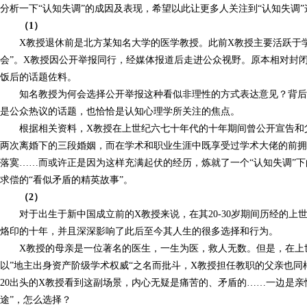
分析一下“认知失调”的成因及表现，希望以此让更多人关注到“认知失调
（1）
X教授退休前是北方某知名大学的医学教授。此前X教授主要活跃于
会”。X教授因公开举报同行，经媒体报道后走进公众视野。原本相对封
饭后的话题佐料。
知名教授为何会选择公开举报这种看似非理性的方式表达意见？背后
是公众热议的话题，也恰恰是认知心理学所关注的焦点。
根据相关资料，X教授在上世纪六七十年代的十年期间曾公开宣告和
两次离婚下的三段婚姻，而在学术和职业生涯中既享受过学术大佬的前
落寞……而或许正是因为这样充满起伏的经历，炼就了一个“认知失调”
求偿的“看似矛盾的精英故事”。
（2）
对于出生于新中国成立前的X教授来说，在其20-30岁期间历经的
烙印的十年，并且深深影响了此后至今其人生的很多选择和行为。
X教授的母亲是一位著名的医生，一生为医，救人无数。但是，在上
以”地主出身资产阶级学术权威“之名而批斗，X教授担任教职的父亲也
20出头的X教授看到这副场景，内心无疑是痛苦的、矛盾的……一边是亲
途”，怎么选择？