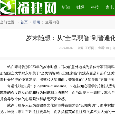
新闻
财经
科技
家电
当前位置:
首页
新闻
查看内容
岁末随想：从“全民弱智”到普遍化
»
›
›
2024-01-02
|
来源: 互联网
|
查看:
10
|
评
站在即将告别2023年的岁末时点，“认知”意外地成为多位专家回顾
加坡国立大学郑永年关于“全民弱智时代已经来临”的观点更是引起广泛关
着社会经济的快速发展、涨落和认知扭曲，普遍化的“认知失调”更值得
何谓“认知失调”（Cognitive dissonance）？在认知心理学的
或事的态度以及态度和行为间是相互协调的；而当出现不一致时，就会产
并会导致个体的心理紧张和缺乏不安全感。
或许，很多人认为没很多文化的市井百姓才会“认知失调”，而事实恰
见，毕竟，市井百姓往往更单纯，而各类精英却往往有很多不为人知的一