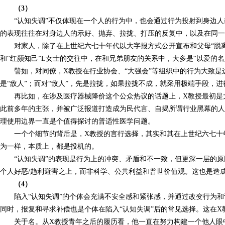
（3）
“认知失调”不仅体现在一个人的行为中，也会通过行为投射到身边
的表现往往在对身边人的示好、抛弃、拉拢、打压的反复中，以及在同一
对家人，除了在上世纪六七十年代以大字报方式公开宣布和父母“脱
和“红颜知己”L女士的交往中，在和兄弟朋友的关系中，大多是“以爱的
譬如，对同僚，X教授在行业协会、“大强会”等组织中的行为大致
是“敌人”；而对“敌人”，先是拉拢，如果拉拢不成，就采用极端手段，进
再比如，在涉及医疗器械降价这个公众热议的话题上，X教授最初是
此前多年的主张，并被广泛报道打造成为民代言、自揭所谓行业黑幕的
理使用边界一直是个值得探讨的普适性医学问题。
一个个细节的背后是，X教授的言行选择，其实和其在上世纪六七十
为一样，本质上，都是投机的。
“认知失调”的表现是行为上的冲突、矛盾和不一致，但更深一层的
个人好恶/趋利避害之上，而非科学、公共利益和普世价值观。这也是造成
（4）
陷入“认知失调”的个体会充满不安全感和紧张感，并通过改变行为
同时，报复和寻求补偿也是个体在陷入“认知失调”后的常见选择。这在X
关于名。从X教授青年之后的履历看，他一直在努力构建一个他人眼