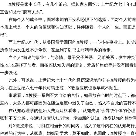
X教授是家中长子，有几个弟弟。据其家人回忆：上世纪六七十年代
宣告和父母“脱离关系”。
在每个人的成长中，面对未知的不安和恐惧下的选择，面对个人前途
本质上就是一个人的价值观和认知基础，将伴随着一个人的一生。而正是
根”。
而上世纪80年代，从美国留学回国的X教授，一心扑在事业上。其
所作所为发生过不少争议，甚至到了以书面材料申诉的地步。
当个人“前途与事业”，与亲情、母子父子关系、兄弟关系，发生冲突
性地”地选择了前者。而按照认知失调的理论，矛盾和焦虑等并没有因看似
一步强化。
此外，可以说，上世纪六七十年代的经历深深地印刻在X教授的行为中
为，在上世纪六七十年代可谓泛滥，X教授应该也很早就不陌生。
事后看，X教授一系列不太自洽的言行，如果放在当时的时点下，都
度内，太多人都可能因为在随波逐流中迷失了自己，陷入不自觉的言行不
在认知心理学的创始人费斯廷格看来，“认知失调”会导致个体的心
张和不安全感，会通过改变认知/行为、增加新的认知、改变认知的相对
对X教授来说，可能在相当长的时间内，陷入了这种内在的认知与行
种种的行为中，从家庭、婚姻到学术，莫不如此。也因此，X教授也一直