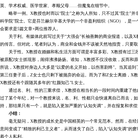
英、学术权威、医学世家、孝顺父母……但魔鬼在细节中。
略举一例。X教授也时而以“院士”之称为人所知，只不过其“院士”并
科学院”院士。它是芬兰赫尔辛基大学的一个非盈利组织（NGO），是
会要求是5篇文章+两位推荐人。
关于利。有媒体此前写过关于“大强会”长袖善舞的商业报道，以及
的传言。但对此，笔者到认为，商业和金钱并不该被天然地指责，只要取
关于性。X教授在婚姻和私生活方面可谓是丰富多彩。X教授有过三
被原配J女士抓现形，闹得沸沸扬扬。谁知，X教授不仅没收敛，反而和原
所说，X教授对身边人大多是“以爱的名义开始，以伤害剧终”。当其追到
第三任妻子后，Z女士也只剩下被抛弃的命运。而为了和Z女士离婚，X
X教授还有个跟随其多年的“红颜知己”L女士。
通过名、利、性的三重求偿，X教授在相当长的一段时间内重建了他
过了某个年纪，对一个教授来说，名、利、性都只会快速离自己而去，
持，那结果只有一个，就是陷入更加严重的“认知失调”，并在报复和求
小结：
毫无疑问，X教授的成长史是中国精英的一个常见范本。然而，在经
意间变成了“精致的利己主义者”，从而迷失了自己，陷入“认知失调”的
着个人私利。