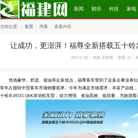
新闻
财经
科技
家电
当前位置:
首页
汽车
查看内容
让成功，更澎湃！福尊全新搭载五十铃
»
›
›
2023-07-06
|
来源: 互联网
|
查看:
10
|
评
凭借豪华、舒适、省油等众多优点，福尊客车受到了众多企事业单位
常年占据轻中型客车市场销量前茅。今年为满足市场需求，丰富产品线，
十铃JE493ZLQ6K发动机车型，动力增强、省油高效、低排量，为旅游