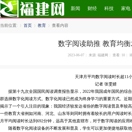
新闻
财经
科技
家电
当前位置:
首页
教育
查看内容
数字阅读助推 教育均衡
»
›
›
2023-06-07
|
来源: 福建网
|
查看:
10
|
评
天津月平均数字阅读时长超11
记者 张雯婧
据第十九次全国国民阅读调查报告显示，2022年我国成年国民的综合
群选择数字化阅读方式。数字化阅读已然成为终身学习的重要方式。近期发布的《
揭示了一个引人注目的现象：我国经济较发达省份的数字阅读普及率较
一些教育大省例如河南、河北、山东等则同时拥有着较长的用户阅读时
月平均阅读时长达到692分钟，远高于其他直辖市，对于数字阅读的应用
随着数字化阅读设备的不断发展和普及，学生可以更加便捷地获取他