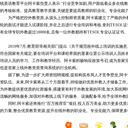
线英语教育平台阿卡索负责人表示:“行业竞争加剧,用户面临着众多在线
的考核标准。提高教育教学质量,关键是要提高教师的职业化、专业化能力
为严格把控外教资质,从源头上控制师资质量,阿卡索建立了严格的外
轮的面试才能进入试课阶段,并在之后进行专业培训和考核,拿到TESOL
有全球专职外教超过10000名,且每一位外教都持有TESOL专业认证证书。
2019年7月,教育部等相关部门提出《关于规范校外线上培训的实施
符合国家有关规定,要在培训平台和课程界面的显著位置公示培训人员姓
培训人员的学习、工作和教学经历。阿卡索积极响应政策号召,成为首家
也是首家上线外教资质查询系统的行业机构。
据了解,为进一步扩大师资招聘规模,提前构筑布局人才竞争壁垒,阿
资队伍。未来,阿卡索将从三个方面着手,持续做好优质外教人才储备工作
为外教提供更优质的社群服务,搭建更有利于外教发展的环境;加大系统网
流畅的网络服务;加强对外教线上线下的服务、设施配备等,给予全球外教
同时,阿卡索还将推行“百万推荐官”项目,投入百万美金,助力更多优
的力量,整合优质教育资源,提升在线外教的职业化、专业化能力,保障更