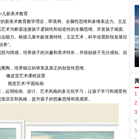
岁少儿新美术教育
”的新美术教育教学理念，即美商、全脑性思维和多维表达力。立足
以艺术为桥梁连接孩子逻辑性和创造性的全脑思维。开发孩子画面、
表达能力。根据儿童年龄发展特性，立足艺术，科学设置阶段发展目
培养”。
思想与情感，培养孩子的兴趣和美术特长，并鼓励孩子充分感知、自
的熏陶，培养独立的审美及真正的创造性思维。
橡皮堂艺术课程设置
视觉艺术/平面绘画
构建，运用绘画、设计、艺术风格的多元化学习，让孩子学习和感受色
1
视觉语言和风格，提升孩子的想象思维和美感里。
2
选
3
失
4
闪
5
活