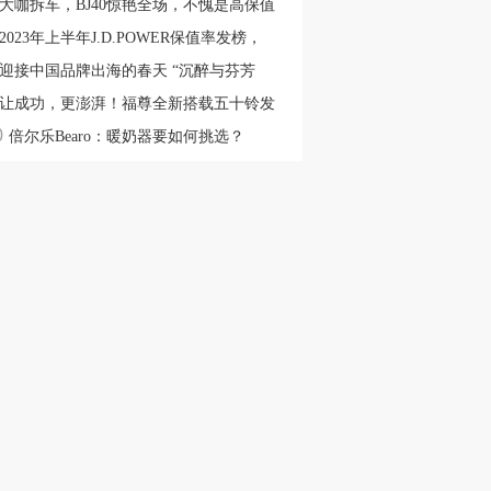
智慧城市”
大咖拆车，BJ40惊艳全场，不愧是高保值
神车
2023年上半年J.D.POWER保值率发榜，
J40成绩惊人！
迎接中国品牌出海的春天 “沉醉与芬芳
EMDC发展合作北京论坛欢迎活动”举行
让成功，更澎湃！福尊全新搭载五十铃发
0
机，芯动上市！
倍尔乐Bearo：暖奶器要如何挑选？