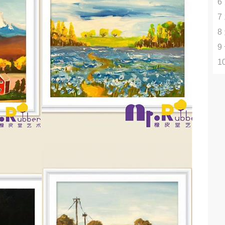
6
+
7
率
8
B
9
·
1
动