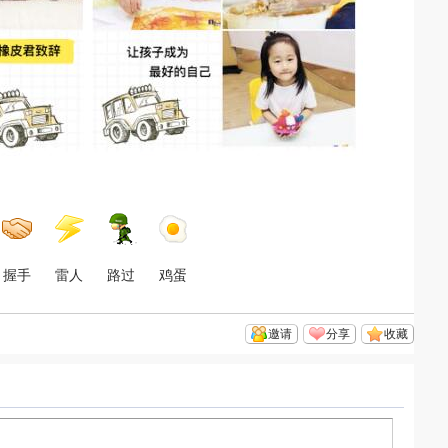
握手
雷人
路过
鸡蛋
邀请
分享
收藏