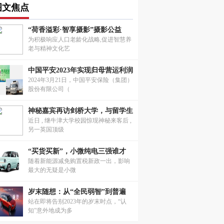
图文焦点
“荷香溢彩·智享摄影”摄影公益
为积极响应人口老龄化战略,促进智慧养
老与精神文化艺
中国平安2023年实现归母营运利润
2024年3月21日，中国平安保险（集团）
股份有限公司（
神秘嘉宾再访剑桥大学，与留学生
近日 , 继牛津大学校园惊现神秘来客后 ,
另一英国顶级
“买货买新”，小微纯电三强谁才
随着新能源减免购置税新政一出，影响
最大的无疑是小微
岁末随想：从“全民弱智”到普遍
站在即将告别2023年的岁末时点，“认
知”意外地成为多