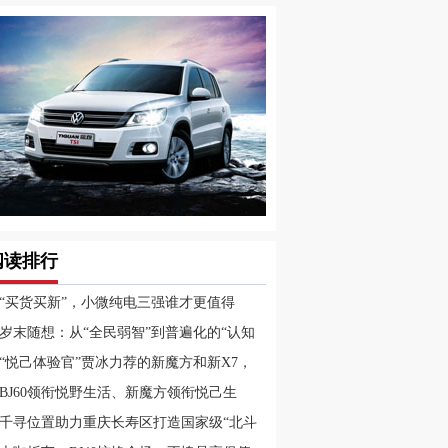
阅读排行
“买货买新”，小微纯电三强谁才更值得
？
岁末随想：从“全民弱智”到普遍化的“认知
调”
“悦己体验官”贾冰力荐的新魔方和新X7，
耀贵阳汽车文化节
BJ60领衔悦野生活、新魔方领衔悦己生
，兰州十一国际车展不见不散！
千寻位置助力重庆长寿区打造国家级“北斗