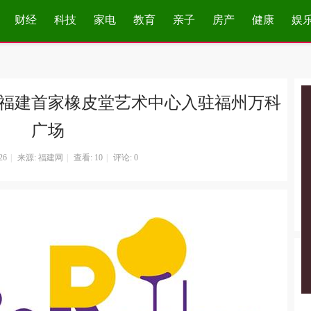
财经
科技
家电
教育
亲子
房产
健康
娱
福建首家橡皮堂艺术中心入驻福州万科
广场
26
|
来源: 福建网
|
查看:
10
|
评论: 0